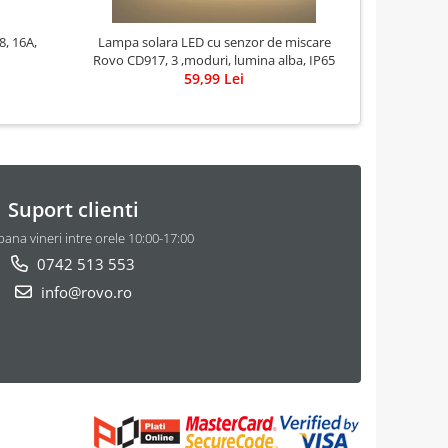
8, 16A,
Lampa solara LED cu senzor de miscare
Lampa Sola
Rovo CD917, 3 ,moduri, lumina alba, IP65
59,99 Lei
Suport clienti
pana vineri intre orele 10:00-17:00
0742 513 553
info@rovo.ro