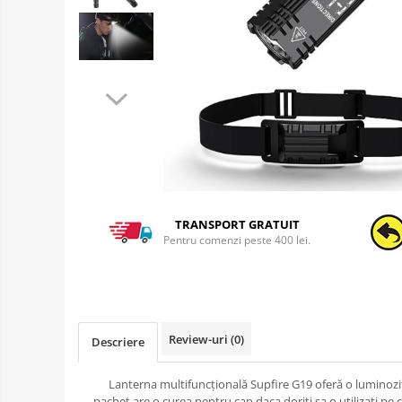
TRANSPORT GRATUIT
Pentru comenzi peste 400 lei.
Review-uri
(0)
Descriere
Lanterna multifuncțională Supfire G19 oferă o luminozi
pachet are o curea pentru cap daca doriti sa o utilizati pe