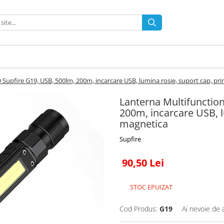
 Supfire G19, USB, 500lm, 200m, incarcare USB, lumina rosie, suport cap, pr
Lanterna Multifunction
200m, incarcare USB, l
magnetica
Supfire
90,50 Lei
STOC EPUIZAT
Cod Produs:
G19
Ai nevoie de 