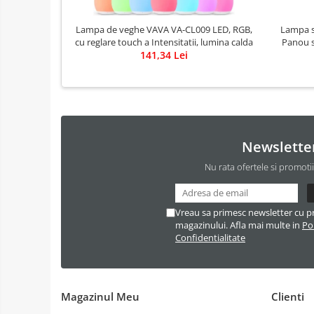
Lampa de veghe VAVA VA-CL009 LED, RGB,
Lampa so
cu reglare touch a Intensitatii, lumina calda
Panou s
141,34 Lei
Newslette
Nu rata ofertele si promoti
Vreau sa primesc newsletter cu p
magazinului. Afla mai multe in
Pol
Confidentialitate
Magazinul Meu
Clienti