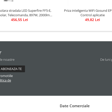
lara stradala LED Superfire FF5-E,
Priza inteligenta WiFi Gosund EP
olar, Telecomanda, 897W, 2000lm,
Control aplicatie
456,55 Lei
20000mAh
49,82 Lei
r
ile noastre
De luni 
romotiile
itica de
Date Comerciale