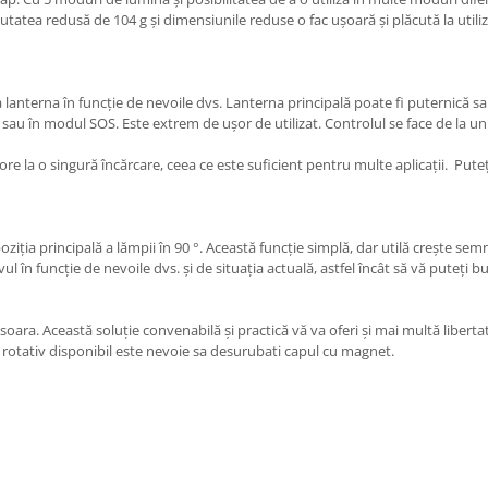
utatea redusă de 104 g și dimensiunile reduse o fac ușoară și plăcută la utiliz
la lanterna în funcție de nevoile dvs. Lanterna principală poate fi puternică s
c sau în modul SOS. Este extrem de ușor de utilizat. Controlul se face de la u
e la o singură încărcare, ceea ce este suficient pentru multe aplicații. Pute
ziția principală a lămpii în 90 °. Această funcție simplă, dar utilă crește sem
vul în funcție de nevoile dvs. și de situația actuală, astfel încât să vă puteți 
oara. Această soluție convenabilă și practică vă va oferi și mai multă liberta
 rotativ disponibil este nevoie sa desurubati capul cu magnet.