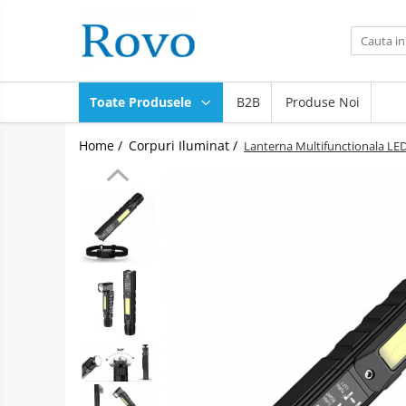
Toate Produsele
Corpuri de Iluminat
Toate Produsele
B2B
Produse Noi
Intrerupatoare - Relee - Senzori
Prize - Prelungitoare - Sigurante
Home /
Corpuri Iluminat /
Lanterna Multifunctionala LED
Electrocasnice
Ingrijire personala
Camere Video
Produse Smart
Gradinarit
Statie de incarcare masini
Jucarii Copii
Resigilate