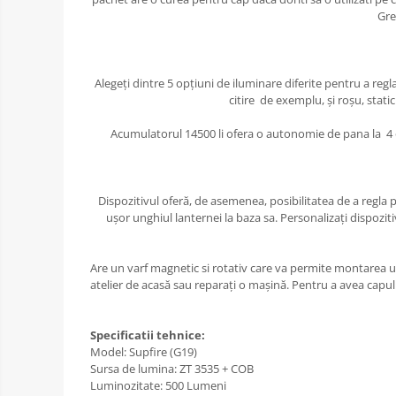
Gre
Alegeți dintre 5 opțiuni de iluminare diferite pentru a reg
citire de exemplu, și roșu, stati
Acumulatorul 14500 li ofera o autonomie de pana la 4 or
Dispozitivul oferă, de asemenea, posibilitatea de a regla po
ușor unghiul lanternei la baza sa. Personalizați dispoziti
Are un varf magnetic si rotativ care va permite montarea us
atelier de acasă sau reparați o mașină. Pentru a avea capul
Specificatii tehnice:
Model: Supfire (G19)
Sursa de lumina: ZT 3535 + COB
Luminozitate: 500 Lumeni