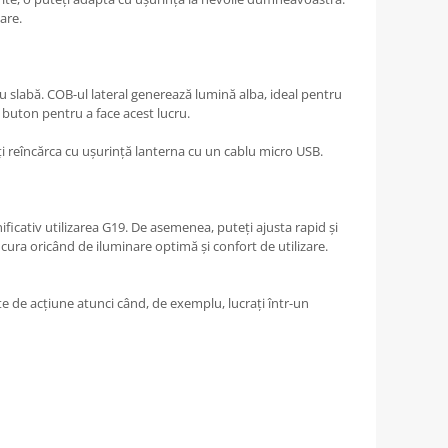
are.
au slabă. COB-ul lateral generează lumină alba, ideal pentru
n buton pentru a face acest lucru.
ți reîncărca cu ușurință lanterna cu un cablu micro USB.
nificativ utilizarea G19. De asemenea, puteți ajusta rapid și
bucura oricând de iluminare optimă și confort de utilizare.
te de acțiune atunci când, de exemplu, lucrați într-un