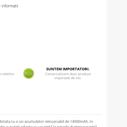
informatii
SUNTEM IMPORTATORI.
n telefon
Comercializam doar produse
importate de noi.
 dotata cu o un acumulator reincarcabil de 14500mAh. In
erite, o puteți adapta cu ușurință la nevoile dumneavoastră.