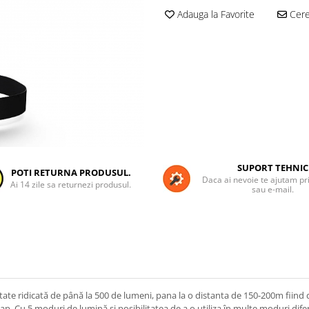
Adauga la Favorite
Cere 
SUPORT TEHNIC
POTI RETURNA PRODUSUL.
Daca ai nevoie te ajutam pri
Ai 14 zile sa returnezi produsul.
sau e-mail.
tate ridicată de până la 500 de lumeni, pana la o distanta de 150-200m fiind
 cap. Cu 5 moduri de lumină și posibilitatea de a o utiliza în multe moduri dif