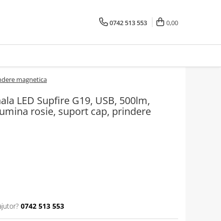
0742 513 553
0,00
indere magnetica
ala LED Supfire G19, USB, 500lm,
umina rosie, suport cap, prindere
ajutor?
0742 513 553