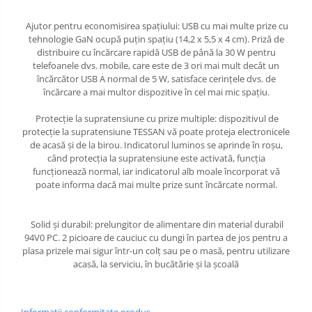
Ajutor pentru economisirea spațiului: USB cu mai multe prize cu
tehnologie GaN ocupă puțin spațiu (14,2 x 5,5 x 4 cm). Priză de
distribuire cu încărcare rapidă USB de până la 30 W pentru
telefoanele dvs. mobile, care este de 3 ori mai mult decât un
încărcător USB A normal de 5 W, satisface cerințele dvs. de
încărcare a mai multor dispozitive în cel mai mic spațiu.
Protecție la supratensiune cu prize multiple: dispozitivul de
protecție la supratensiune TESSAN vă poate proteja electronicele
de acasă și de la birou. Indicatorul luminos se aprinde în roșu,
când protecția la supratensiune este activată, funcția
funcționează normal, iar indicatorul alb moale încorporat vă
poate informa dacă mai multe prize sunt încărcate normal.
Solid și durabil: prelungitor de alimentare din material durabil
94V0 PC. 2 picioare de cauciuc cu dungi în partea de jos pentru a
plasa prizele mai sigur într-un colț sau pe o masă, pentru utilizare
acasă, la serviciu, în bucătărie și la școală