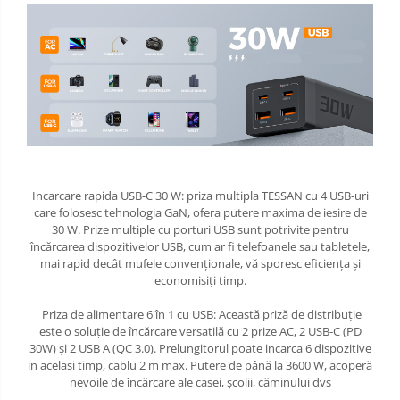
Incarcare rapida USB-C 30 W: priza multipla TESSAN cu 4 USB-uri
care folosesc tehnologia GaN, ofera putere maxima de iesire de
30 W. Prize multiple cu porturi USB sunt potrivite pentru
încărcarea dispozitivelor USB, cum ar fi telefoanele sau tabletele,
mai rapid decât mufele convenționale, vă sporesc eficiența și
economisiți timp.
Priza de alimentare 6 în 1 cu USB: Această priză de distribuție
este o soluție de încărcare versatilă cu 2 prize AC, 2 USB-C (PD
30W) și 2 USB A (QC 3.0). Prelungitorul poate incarca 6 dispozitive
in acelasi timp, cablu 2 m max. Putere de până la 3600 W, acoperă
nevoile de încărcare ale casei, școlii, căminului dvs