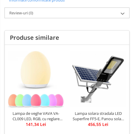
Informatii conformitate produs
Review-uri
(0)
Produse similare
Lampa solara stradala LED
Lampa de veghe VAVA VA-
Superfire FF5-E, Panou solar,
CL009 LED, RGB, cu reglare
Telecomanda, 897W, 2000lm,
456,55 Lei
touch a Intensitatii, lumina
141,34 Lei
20000mAh
calda