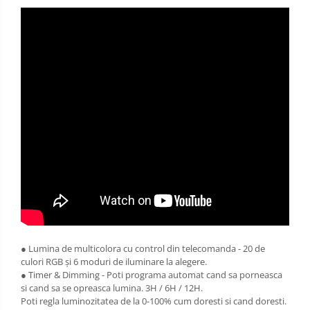
● Lumina de multicolora cu control din telecomanda - 20 de
culori RGB și 6 moduri de iluminare la alegere.
● Timer & Dimming - Poti programa automat cand sa porneasca
si cand sa se opreasca lumina. 3H / 6H / 12H.
Poti regla luminozitatea de la 0-100% cum doresti si cand doresti.