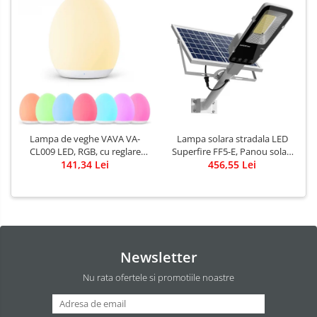
Lampa solara stradala LED
Lampa de veghe VAVA VA-
Superfire FF5-E, Panou solar,
CL009 LED, RGB, cu reglare
Telecomanda, 897W, 2000lm,
456,55 Lei
touch a Intensitatii, lumina
141,34 Lei
20000mAh
calda
Newsletter
Nu rata ofertele si promotiile noastre