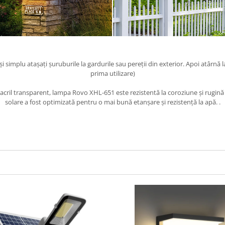
și simplu atașați șuruburile la gardurile sau pereții din exterior. Apoi atârn
prima utilizare)
și acril transparent, lampa Rovo XHL-651 este rezistentă la coroziune și rugină
solare a fost optimizată pentru o mai bună etanșare și rezistență la apă. .