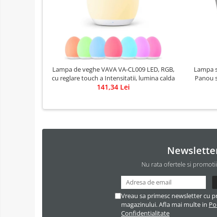
Lampa de veghe VAVA VA-CL009 LED, RGB,
Lampa so
cu reglare touch a Intensitatii, lumina calda
Panou s
141,34 Lei
Newslette
Nu rata ofertele si promoti
Vreau sa primesc newsletter cu p
magazinului. Afla mai multe in
Pol
Confidentialitate