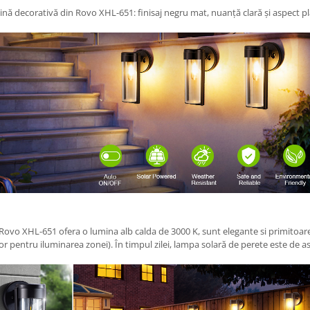
nă decorativă din Rovo XHL-651: finisaj negru mat, nuanță clară și aspect pl
Rovo XHL-651 ofera o lumina alb calda de 3000 K, sunt elegante si primitoare
or pentru iluminarea zonei). În timpul zilei, lampa solară de perete este de