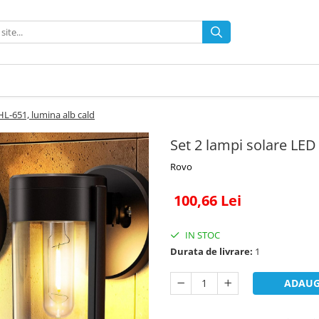
HL-651, lumina alb cald
Set 2 lampi solare LED
Rovo
100,66 Lei
IN STOC
Durata de livrare:
1
ADAUG