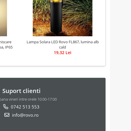
miscare
Lampa Solara LED Rovo FL867, lumina alb
Set 30 l
ba, IP65
cald
ciupercute,
19,32 Lei
Suport clienti
pana vineri intre orele 10:00-17:00
0742 513 553
info@rovo.ro