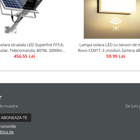
lara stradala LED Superfire FF5-E,
Lampa solara LED cu senzor de 
olar, Telecomanda, 897W, 2000lm,
Rovo CD917, 3 ,moduri, lumina al
456,55 Lei
20000mAh
59,99 Lei
r
ile noastre
De luni 
romotiile
itica de