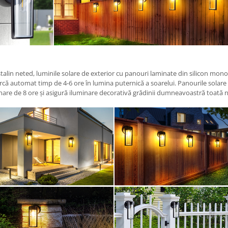
lin neted, luminile solare de exterior cu panouri laminate din silicon monoc
ă automat timp de 4-6 ore în lumina puternică a soarelui. Panourile solare e
nare de 8 ore și asigură iluminare decorativă grădinii dumneavoastră toată 