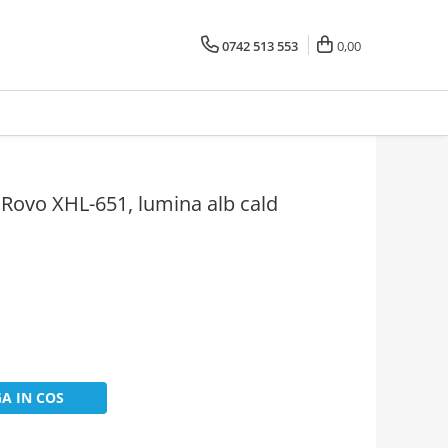
0742 513 553
0,00
 Rovo XHL-651, lumina alb cald
A IN COS