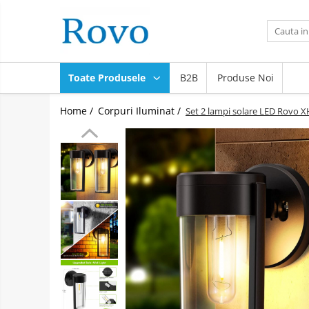
Toate Produsele
Corpuri de Iluminat
Toate Produsele
B2B
Produse Noi
Intrerupatoare - Relee - Senzori
Prize - Prelungitoare - Sigurante
Home /
Corpuri Iluminat /
Set 2 lampi solare LED Rovo X
Electrocasnice
Ingrijire personala
Camere Video
Produse Smart
Gradinarit
Statie de incarcare masini
Jucarii Copii
Resigilate