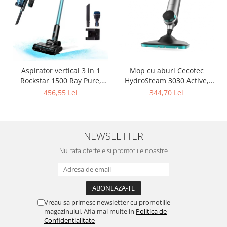
Aspirator vertical 3 in 1
Mop cu aburi Cecotec
Rockstar 1500 Ray Pure,
HydroSteam 3030 Active,
Putere 215W, 25.2V Li-Ion,
1500 W, 0.33 l, Debit abur
456,55 Lei
344,70 Lei
12kPa, Autonomie 45min,
30 g/min, 3 niveluri
Rezervor 500ml
NEWSLETTER
Nu rata ofertele si promotiile noastre
Vreau sa primesc newsletter cu promotiile
magazinului. Afla mai multe in
Politica de
Confidentialitate