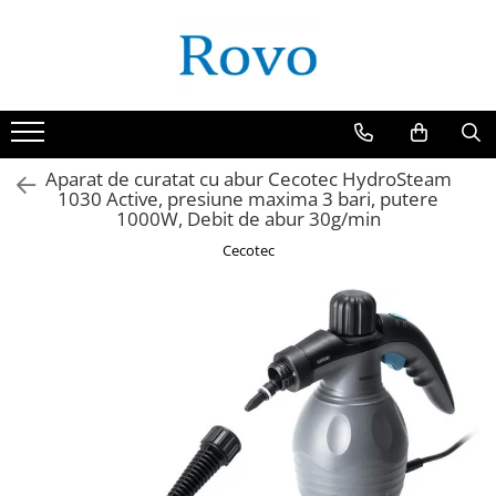
Toate Produsele
Corpuri de Iluminat
Intrerupatoare - Relee - Senzori
Prize - Prelungitoare - Sigurante
Aparat de curatat cu abur Cecotec HydroSteam
1030 Active, presiune maxima 3 bari, putere
Electrocasnice
1000W, Debit de abur 30g/min
Ingrijire personala
Cecotec
Camere Video
Produse Smart
Gradinarit
Statie de incarcare masini
Jucarii Copii
Resigilate