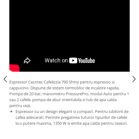
Espressor Cecotec Cafelizzia 790 Shiny pentru espresoo si
cappucino. Dispune de sistem termobloc de incalzire rapida,
Pompa de 20 bar, manometru PressurePro, modul Auto pentru 1
sau 2 cafele, pompa de abur orientabila si tub de apa calda
pentru ceai.
Espressor cu un design elegant si compact. Pentru iubitorii de
cafea adevarati. Permite pregatirea tuturor tipurilor de cafele
la o putere maxima, 1350 W si emite apa calda pentru ceaiuri.