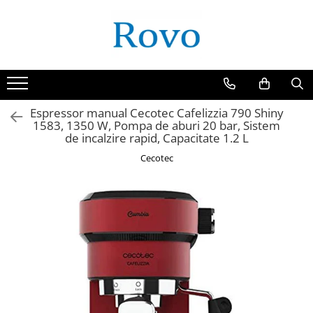
Toate Produsele
Corpuri de Iluminat
Intrerupatoare - Relee - Senzori
Prize - Prelungitoare - Sigurante
Espressor manual Cecotec Cafelizzia 790 Shiny
1583, 1350 W, Pompa de aburi 20 bar, Sistem
Electrocasnice
de incalzire rapid, Capacitate 1.2 L
Ingrijire personala
Cecotec
Camere Video
Produse Smart
Gradinarit
Statie de incarcare masini
Jucarii Copii
Resigilate