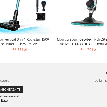
or vertical 3 in 1 Rockstar 1500
Mop cu aburi Cecotec HydroSt
re, Putere 215W, 25.2V Li-Ion,
Active, 1500 W, 0.33 l, Debit 
, Autonomie 45min, Rezervor
g/min, 3 niveluri
456,55 Lei
344,70 Lei
500ml
noastre
De luni p
ile magazinului.
litate