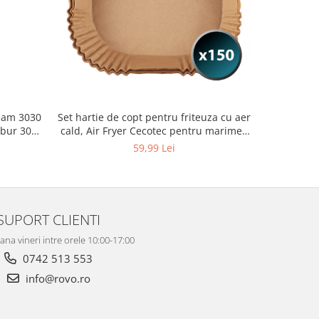
eam 3030
Set hartie de copt pentru friteuza cu aer
Aspirator 
abur 30
cald, Air Fryer Cecotec pentru marimea
Ray, Pute
inre 5L si 6.5L, 150buc
Autonom
59,99 Lei
SUPORT CLIENTI
ana vineri intre orele 10:00-17:00
0742 513 553
info@rovo.ro