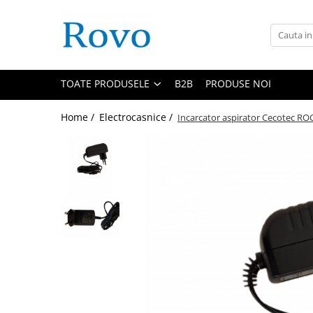
Toate Produsele
Corpuri de Iluminat
TOATE PRODUSELE
B2B
PRODUSE NOI
Intrerupatoare - Relee - Senzori
Prize - Prelungitoare - Sigurante
Home /
Electrocasnice /
Incarcator aspirator Cecotec 
Electrocasnice
Ingrijire personala
Camere Video
Produse Smart
Gradinarit
Statie de incarcare masini
Jucarii Copii
Resigilate