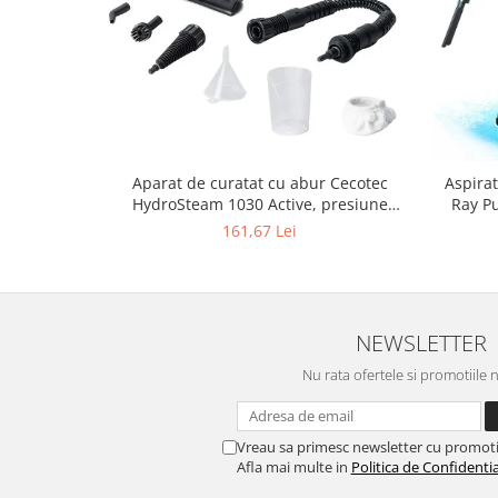
Aparat de curatat cu abur Cecotec
Aspirat
HydroSteam 1030 Active, presiune
Ray Pu
maxima 3 bari, putere 1000W, Debit de
12kPa
161,67 Lei
abur 30g/min
NEWSLETTER
Nu rata ofertele si promotiile 
Vreau sa primesc newsletter cu promoti
Afla mai multe in
Politica de Confidentia