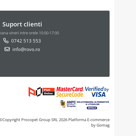
Suport clienti
pana vineri intre orele 10:00-17:00
0742 513 553
info@rovo.ro
©Copyright Procopet Group SRL 2026
Platforma E-commerce
by Gomag