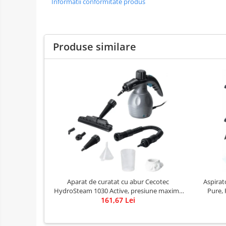
Informatii conformitate produs
Produse similare
Aparat de curatat cu abur Cecotec
Aspirat
HydroSteam 1030 Active, presiune maxima
Pure, 
3 bari, putere 1000W, Debit de abur 30g/min
161,67 Lei
Aut