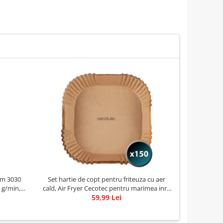
am 3030
Set hartie de copt pentru friteuza cu aer
Aspirator v
0 g/min, 3
cald, Air Fryer Cecotec pentru marimea inre
Putere
5L si 6.5L, 150buc
59,99 Lei
Autono