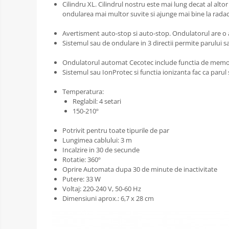
Cilindru XL. Cilindrul nostru este mai lung decat al al
ondularea mai multor suvite si ajunge mai bine la radac
Avertisment auto-stop si auto-stop. Ondulatorul are o a
Sistemul sau de ondulare in 3 directii permite parului sa
Ondulatorul automat Cecotec include functia de memorie, 
Sistemul sau IonProtec si functia ionizanta fac ca parul s
Temperatura:
Reglabil: 4 setari
150-210º
Potrivit pentru toate tipurile de par
Lungimea cablului: 3 m
Incalzire in 30 de secunde
Rotatie: 360º
Oprire Automata dupa 30 de minute de inactivitate
Putere: 33 W
Voltaj: 220-240 V, 50-60 Hz
Dimensiuni aprox.: 6,7 x 28 cm