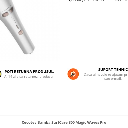
SUPORT TEHNIC
POTI RETURNA PRODUSUL.
Daca ai nevoie te ajutam pri
Ai 14 zile sa returnezi produsul.
sau e-mail.
Cecotec Bamba SurfCare 800 Magic Waves Pro