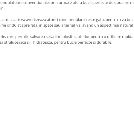
tor ondulatoare conventionale, prin urmare ofera bucle perfecte de doua ori m
ini.
larma care va avertizeaza atunci cand ondularea este gata, pentru a va bucura
 fie ondulat spre fata, in spate sau alternativa, avand un aspect mai natural 
care permite salvarea setarilor folosite anterior pentru o utilizare rapida si
a straluceasca si il hidrateaza, pentru bucle perfecte si durabile.