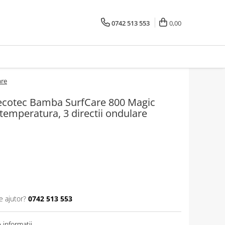
0742 513 553
0,00
are
ecotec Bamba SurfCare 800 Magic
 temperatura, 3 directii ondulare
e ajutor?
0742 513 553
informatii