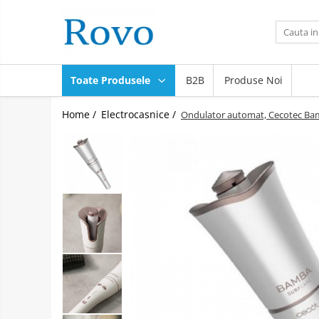
Toate Produsele
Corpuri de Iluminat
Toate Produsele
B2B
Produse Noi
Intrerupatoare - Relee - Senzori
Prize - Prelungitoare - Sigurante
Home /
Electrocasnice /
Ondulator automat, Cecotec Bamb
Electrocasnice
Ingrijire personala
Camere Video
Produse Smart
Gradinarit
Statie de incarcare masini
Jucarii Copii
Resigilate