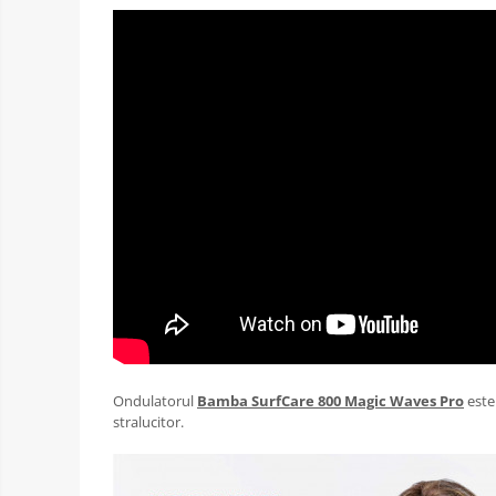
Ondulatorul
Bamba SurfCare 800 Magic Waves Pro
este 
stralucitor.