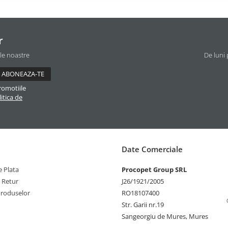
r
ile noastre
De luni 
romotiile
itica de
Date Comerciale
 Plata
Procopet Group SRL
e Retur
J26/1921/2005
Produselor
RO18107400
Str. Garii nr.19
Sangeorgiu de Mures, Mures