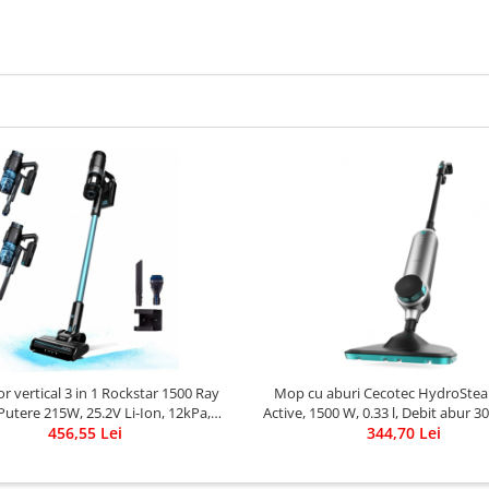
or vertical 3 in 1 Rockstar 1500 Ray
Mop cu aburi Cecotec HydroSte
Putere 215W, 25.2V Li-Ion, 12kPa,
Active, 1500 W, 0.33 l, Debit abur 3
onomie 45min, Rezervor 500ml
456,55 Lei
344,70 Lei
niveluri