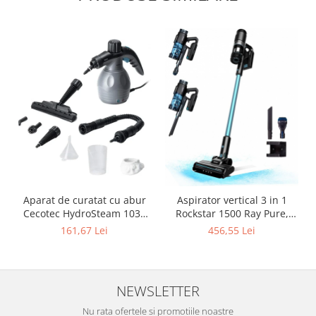
Aparat de curatat cu abur
Aspirator vertical 3 in 1
Cecotec HydroSteam 1030
Rockstar 1500 Ray Pure,
Active, presiune maxima 3
Putere 215W, 25.2V Li-Ion,
161,67 Lei
456,55 Lei
bari, putere 1000W, Debit
12kPa, Autonomie 45min,
de abur 30g/min
Rezervor 500ml
NEWSLETTER
Nu rata ofertele si promotiile noastre