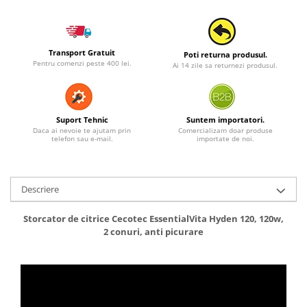
Transport Gratuit
Poti returna produsul.
Pentru comenzi peste 400 lei.
Ai 14 zile sa returnezi produsul.
Suport Tehnic
Suntem importatori.
Daca ai nevoie te ajutam prin
Comercializam doar produse
telefon sau e-mail.
importate de noi.
Descriere
Storcator de citrice Cecotec EssentialVita Hyden 120, 120w,
2 conuri, anti picurare