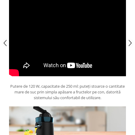
Putere de 120 W, capacitate de 250 ml: puteți stoarce o cantitate
mare de suc prin simpla apăsare a fructelor pe con, datorită
sistemului său confortabil de utilizare.