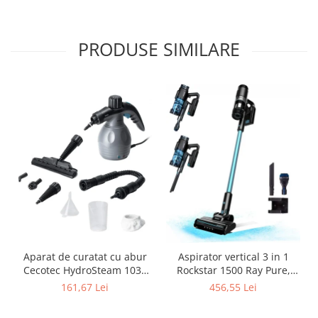
PRODUSE SIMILARE
Aparat de curatat cu abur
Aspirator vertical 3 in 1
Cecotec HydroSteam 1030
Rockstar 1500 Ray Pure,
Active, presiune maxima 3
Putere 215W, 25.2V Li-Ion,
161,67 Lei
456,55 Lei
bari, putere 1000W, Debit
12kPa, Autonomie 45min,
de abur 30g/min
Rezervor 500ml