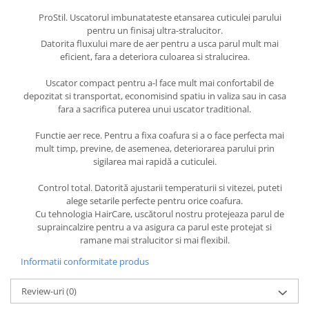
ProStil. Uscatorul imbunatateste etansarea cuticulei parului
pentru un finisaj ultra-stralucitor.
Datorita fluxului mare de aer pentru a usca parul mult mai
eficient, fara a deteriora culoarea si stralucirea.
Uscator compact pentru a-l face mult mai confortabil de
depozitat si transportat, economisind spatiu in valiza sau in casa
fara a sacrifica puterea unui uscator traditional.
Functie aer rece. Pentru a fixa coafura si a o face perfecta mai
mult timp, previne, de asemenea, deteriorarea parului prin
sigilarea mai rapidă a cuticulei.
Control total. Datorită ajustarii temperaturii si vitezei, puteti
alege setarile perfecte pentru orice coafura.
Cu tehnologia HairCare, uscătorul nostru protejeaza parul de
supraincalzire pentru a va asigura ca parul este protejat si
ramane mai stralucitor si mai flexibil.
Informatii conformitate produs
Review-uri
(0)