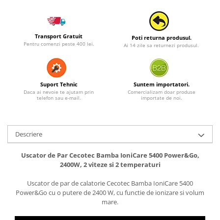
Transport Gratuit
Poti returna produsul.
Pentru comenzi peste 400 lei.
Ai 14 zile sa returnezi produsul.
Suport Tehnic
Suntem importatori.
Daca ai nevoie te ajutam prin
Comercializam doar produse
telefon sau e-mail.
importate de noi.
Descriere
Uscator de Par Cecotec Bamba IoniCare 5400 Power&Go,
2400W, 2 viteze si 2 temperaturi
Uscator de par de calatorie Cecotec Bamba IoniCare 5400
Power&Go cu o putere de 2400 W, cu functie de ionizare si volum
mare.