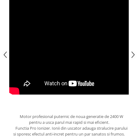
Motor profesional puternic de noua generatie de 2400 W
pentru a usca parul mai rapid si mai eficient.
Functia Pro Ionizer. Ionii din uscator adauga stralucire parului
si sporesc efectul anti-incret pentru un par sanatos si frumos.