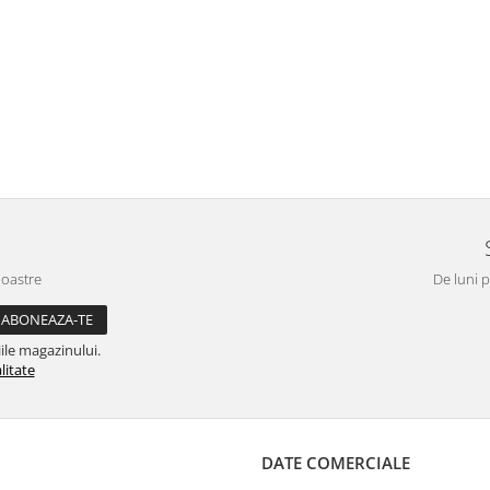
noastre
De luni p
ile magazinului.
litate
DATE COMERCIALE