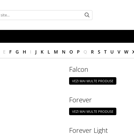
E
F
G
H
I
J
K
L
M
N
O
P
Q
R
S
T
U
V
W
Falcon
VEZI MAI MULTE PRODUSE
Forever
VEZI MAI MULTE PRODUSE
Forever Light