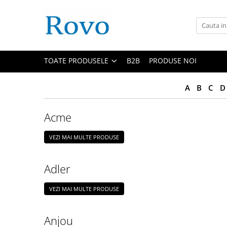
Toate Produsele
Corpuri de Iluminat
TOATE PRODUSELE
B2B
PRODUSE NOI
Intrerupatoare - Relee - Senzori
Prize - Prelungitoare - Sigurante
A
B
C
D
Electrocasnice
Ingrijire personala
Acme
Camere Video
Produse Smart
VEZI MAI MULTE PRODUSE
Gradinarit
Statie de incarcare masini
Adler
Jucarii Copii
Resigilate
VEZI MAI MULTE PRODUSE
Anjou