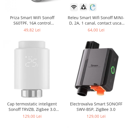
Priza Smart WiFi Sonoff
Releu Smart Wifi Sonoff MINI-
S60TPF, 16A control
D, 2A, 1 canal, contact uscat
Smartphone
AC-DC, Matter
49,82 Lei
64,00 Lei
Cap termostatic inteligent
Electrovalva Smart SONOFF
Sonoff TRVZB, Zigbee 3.0
SWV-BSP, ZigBee 3.0
pentru calorifer
129,00 Lei
129,00 Lei