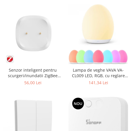
Senzor inteligent pentru
Lampa de veghe VAVA VA-
scurgeri/inundatii ZigBee
CL009 LED, RGB, cu reglare
SONOFF SNZB-05P
touch a Intensitatii, lumina
56,00 Lei
141,34 Lei
calda
NOU