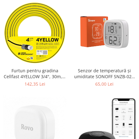
Furtun pentru gradina
Senzor de temperatură și
Cellfast 4YELLOW 3/4", 30m, 4
umiditate SONOFF SNZB-02D
straturi, protectie UV,
Zigbee 3.0 cu afișaj LCD
142,35 Lei
65,00 Lei
antirasucire