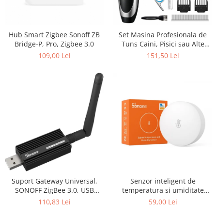
Hub Smart Zigbee Sonoff ZB
Set Masina Profesionala de
Bridge-P, Pro, Zigbee 3.0
Tuns Caini, Pisici sau Alte
Animale, Rovo T3, fara fir,
109,00 Lei
151,50 Lei
Titan/Ceramica, foarfece
incluse
Suport Gateway Universal,
Senzor inteligent de
SONOFF ZigBee 3.0, USB
temperatura si umiditate
ZBDongle-E Plus
Zigbee Sonoff SNZB-02P
110,83 Lei
59,00 Lei
(rotund)