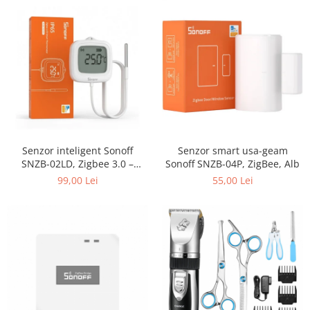
Senzor inteligent Sonoff
Senzor smart usa-geam
SNZB-02LD, Zigbee 3.0 –
Sonoff SNZB-04P, ZigBee, Alb
Temperatura, umiditate si
99,00 Lei
55,00 Lei
lumina