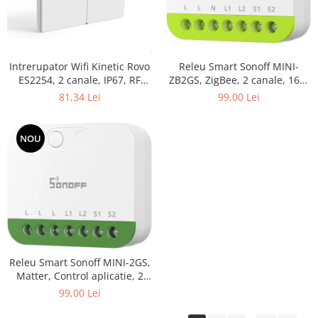
Releu Smart Sonoff MINI-
Intrerupator Wifi Kinetic Rovo
ZB2GS, ZigBee, 2 canale, 16A,
ES2254, 2 canale, IP67, RF
Alb
433MHz, cu revenire
99,00 Lei
81,34 Lei
NOU
Releu Smart Sonoff MINI-2GS,
Matter, Control aplicatie, 2
canale, 16A, WiFI, Alb
99,00 Lei