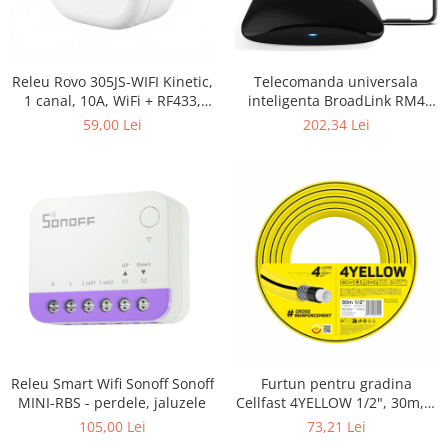
Releu Rovo 305JS-WIFI Kinetic,
Telecomanda universala
1 canal, 10A, WiFi + RF433,
inteligenta BroadLink RM4
Tuya
Pro, Wi-Fi, Compatibil cu
59,00 Lei
202,34 Lei
Google Home, Alexa &
IFTTT273
Releu Smart Wifi Sonoff Sonoff
Furtun pentru gradina
MINI-RBS - perdele, jaluzele
Cellfast 4YELLOW 1/2", 30m, 4
straturi, protectie UV,
105,00 Lei
73,21 Lei
antirasucire