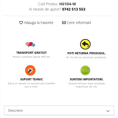
Cod Produs:
H61D4-W
Ai nevoie de ajutor?
0742 513 553
Adauga la Favorite
Cere informatii
TRANSPORT GRATUIT
POTI RETURNA PRODUSUL.
Pentru comenzi peste 400 lei.
Ai 14 zile sa returnezi produsul.
SUPORT TEHNIC
SUNTEM IMPORTATORI.
Daca ai nevoie te ajutam prin telefon
Comercializam doar produse
sau e-mail.
importate de noi.
Descriere