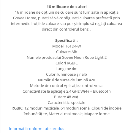
16 milioane de culori
16 milioane de opțiuni de culoare sunt furnizate în aplicația
Govee Home, puteți să vă configurați culoarea preferată prin
intermediul roții de culoare sau pur și simplu să reglați culoarea
direct din controlerul benzii.
Specificatii:
Model H61D4-W
Culoare: Alb
Numele produsului Govee Neon Rope Light 2
Culori RGBIC
Lungime 4m
Culori luminoase șir alb
Numărul de surse de lumină 420
Metode de control Aplicație, control vocal
Conectivitate la aplicație 2,4 GHz Wi-Fi + Bluetooth
Putere 48 wați
Caracteristici speciale
RGBIC, 12 moduri muzicale, 64 moduri scenă, Clipuri de îndoire
îmbunătățite, Material mai moale, Mapare forme
Informatii conformitate produs