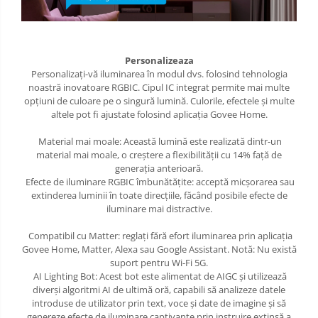
Personalizeaza
Personalizați-vă iluminarea în modul dvs. folosind tehnologia
noastră inovatoare RGBIC. Cipul IC integrat permite mai multe
opțiuni de culoare pe o singură lumină. Culorile, efectele și multe
altele pot fi ajustate folosind aplicația Govee Home.
Material mai moale: Această lumină este realizată dintr-un
material mai moale, o creștere a flexibilității cu 14% față de
generația anterioară.
Efecte de iluminare RGBIC îmbunătățite: acceptă micșorarea sau
extinderea luminii în toate direcțiile, făcând posibile efecte de
iluminare mai distractive.
Compatibil cu Matter: reglați fără efort iluminarea prin aplicația
Govee Home, Matter, Alexa sau Google Assistant. Notă: Nu există
suport pentru Wi-Fi 5G.
AI Lighting Bot: Acest bot este alimentat de AIGC și utilizează
diverși algoritmi AI de ultimă oră, capabili să analizeze datele
introduse de utilizator prin text, voce și date de imagine și să
genereze efecte de iluminare captivante prin instruire extinsă a