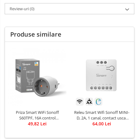
Review-uri
(0)
Produse similare
Priza Smart WiFi Sonoff
Releu Smart Wifi Sonoff MINI-
S60TPF, 16A control
D, 2A, 1 canal, contact uscat
Smartphone
49,82 Lei
AC-DC, Matter
64,00 Lei