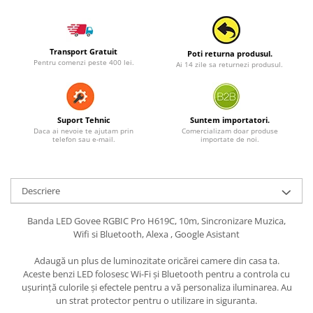
Transport Gratuit
Poti returna produsul.
Pentru comenzi peste 400 lei.
Ai 14 zile sa returnezi produsul.
Suport Tehnic
Suntem importatori.
Daca ai nevoie te ajutam prin
Comercializam doar produse
telefon sau e-mail.
importate de noi.
Descriere
Banda LED Govee RGBIC Pro H619C, 10m, Sincronizare Muzica,
Wifi si Bluetooth, Alexa , Google Asistant
Adaugă un plus de luminozitate oricărei camere din casa ta.
Aceste benzi LED folosesc Wi-Fi și Bluetooth pentru a controla cu
ușurință culorile și efectele pentru a vă personaliza iluminarea. Au
un strat protector pentru o utilizare in siguranta.