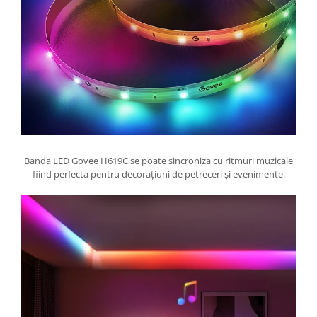
Banda LED Govee H619C se poate sincroniza cu ritmuri muzicale
fiind perfecta pentru decorațiuni de petreceri și evenimente.