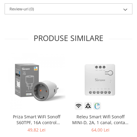
Review-uri
(0)
PRODUSE SIMILARE
Priza Smart WiFi Sonoff
Releu Smart Wifi Sonoff
S60TPF, 16A control
MINI-D, 2A, 1 canal, contact
Smartphone
uscat AC-DC, Matter
49,82 Lei
64,00 Lei