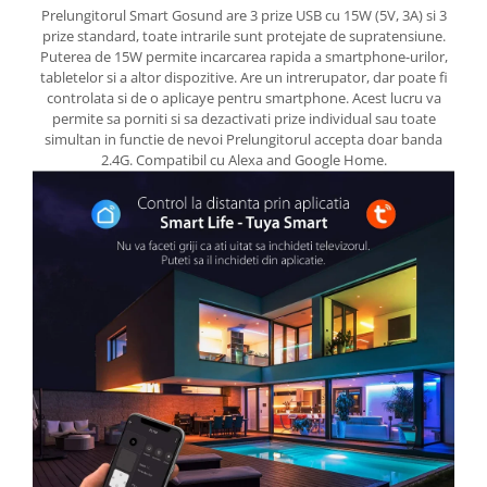
Prelungitorul Smart Gosund are 3 prize USB cu 15W (5V, 3A) si 3
prize standard, toate intrarile sunt protejate de supratensiune.
Puterea de 15W permite incarcarea rapida a smartphone-urilor,
tabletelor si a altor dispozitive. Are un intrerupator, dar poate fi
controlata si de o aplicaye pentru smartphone. Acest lucru va
permite sa porniti si sa dezactivati prize individual sau toate
simultan in functie de nevoi Prelungitorul accepta doar banda
2.4G. Compatibil cu Alexa and Google Home.