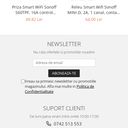
Priza Smart WiFi Sonoff
Releu Smart Wifi Sonoff
S60TPF, 16A control
MINI-D, 2A, 1 canal, contact
Smartphone
uscat AC-DC, Matter
49,82 Lei
64,00 Lei
NEWSLETTER
Nu rata ofertele si promotiile noastre
Vreau sa primesc newsletter cu promotiile
magazinului. Afla mai multe in
Politica de
Confidentialitate
SUPORT CLIENTI
De luni pana vineri intre orele 10:00-17:00
0742 513 553