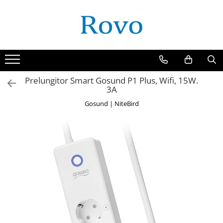
Toate Produsele
Corpuri de Iluminat
Intrerupatoare - Relee - Senzori
Prize - Prelungitoare - Sigurante
Prelungitor Smart Gosund P1 Plus, Wifi, 15W.
3A
Electrocasnice
Gosund | NiteBird
Ingrijire personala
Camere Video
Produse Smart
Gradinarit
Statie de incarcare masini
Jucarii Copii
Resigilate