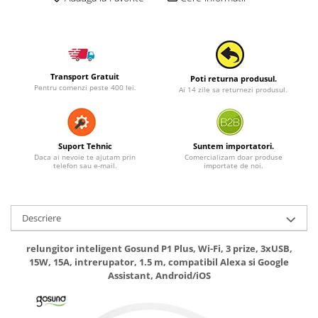
Transport Gratuit
Poti returna produsul.
Pentru comenzi peste 400 lei.
Ai 14 zile sa returnezi produsul.
Suport Tehnic
Suntem importatori.
Daca ai nevoie te ajutam prin
Comercializam doar produse
telefon sau e-mail.
importate de noi.
Descriere
relungitor inteligent Gosund P1 Plus, Wi-Fi, 3 prize, 3xUSB,
15W, 15A, intrerupator, 1.5 m, compatibil Alexa si Google
Assistant, Android/iOS