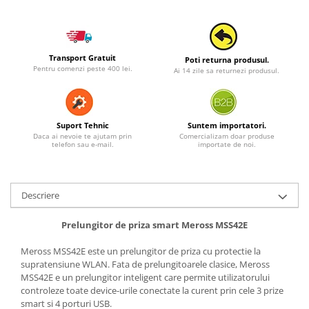
Transport Gratuit
Poti returna produsul.
Pentru comenzi peste 400 lei.
Ai 14 zile sa returnezi produsul.
Suport Tehnic
Suntem importatori.
Daca ai nevoie te ajutam prin
Comercializam doar produse
telefon sau e-mail.
importate de noi.
Descriere
Prelungitor de priza smart Meross
MSS42E
Meross
MSS42E
este un prelungitor de priza cu protectie la
supratensiune WLAN. Fata de prelungitoarele clasice, Meross
MSS42E
e un prelungitor inteligent care permite utilizatorului
controleze toate device-urile conectate la curent prin cele 3 prize
smart si 4 porturi USB.