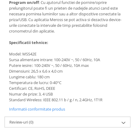
Program on/off
: Cu ajutorul functiei de pornire/oprire
prelungitorul poate fi un prieten de nadejde atunci cand este
necesara pornirea luminilor sau a altor dispozitive conectate la
priza/USB. Cu aplicatia Meross se pot activa si dezactiva device-
urile conectate la intervale de timp prestabilite folosind
cronometrul din aplicatie.
Specificatii tehnice:
Model:
MSS42E
Sursa alimentare intrare: 100-240V ~, 50 / 60Hz, 10A
Putere iesire:: 100-240V ~, 50 / 60Hz, 10A max
Dimensiuni: 26,5 x 6,6 x 4,0 cm
Lungime cablu: 180 cm
Temperatura de lucru: 0-40°C
Certificari: CE, RoHS, DEEE
Numar de prize: 3, 4 USB
Standard Wireless: IEEE 802.11 b / g / n, 2.4GHz, 1T1R
Informatii conformitate produs
Review-uri
(0)