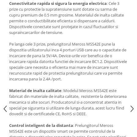
Conectivitate rapida si sigura la energia electrica
: Cele 3
prize cu protectie la supratensiune sunt dotate cu sarma de
cupru premium de 0.5 mm grosime. Materialul de inalta calitate
permite o conductibilitate eficienta si dispensare a caldurii.
Dispozitivele conectate sunt protejate in cazul fluctuatiilor si
supraincarcarilor de tensiune.
Pe langa cele 3 prize, prelungitorul Meross
MSS42E
pune la
dispozitia utilizatorului inca 4 porturi USB care au o capacitate de
incarcare de pana la 5V/4A. Device-urile vor benefica de o
incarcare rapida datorita functiei de incarcare BC1.2. Dispozitivele
speciale care necesita o eficienta mai mare de incarcare sunt
recunoscute rapid de protectia prelungitorului care va permite
incarcarea pana la 2.4A /port.
Material de inalta calitate
: Modelul Meross
MSS42E
este
fabricat din materiale de inalta calitate, rezistente la deteriorarea
mecanica si alte socuri. Producatorul si-a concentrat atentia in
special pe siguranta si utilizare de lunga durata, acest lucru fiind
dovedit si de certificatele CE, RoHS si DEEE.
Control inteligent de la distanta
: Prelungitorul Meross
MSS42E
este un dispozitiv smart ce permite controlul de la