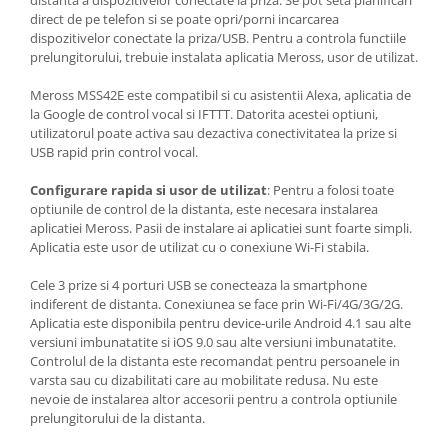
distanta a dispozitivelor conectate la priza. Se pot seta planificari
direct de pe telefon si se poate opri/porni incarcarea
dispozitivelor conectate la priza/USB. Pentru a controla functiile
prelungitorului, trebuie instalata aplicatia Meross, usor de utilizat.
Meross
MSS42E
este compatibil si cu asistentii Alexa, aplicatia de
la Google de control vocal si IFTTT. Datorita acestei optiuni,
utilizatorul poate activa sau dezactiva conectivitatea la prize si
USB rapid prin control vocal.
Configurare rapida si usor de utilizat
: Pentru a folosi toate
optiunile de control de la distanta, este necesara instalarea
aplicatiei Meross. Pasii de instalare ai aplicatiei sunt foarte simpli.
Aplicatia este usor de utilizat cu o conexiune Wi-Fi stabila.
Cele 3 prize si 4 porturi USB se conecteaza la smartphone
indiferent de distanta. Conexiunea se face prin Wi-Fi/4G/3G/2G.
Aplicatia este disponibila pentru device-urile Android 4.1 sau alte
versiuni imbunatatite si iOS 9.0 sau alte versiuni imbunatatite.
Controlul de la distanta este recomandat pentru persoanele in
varsta sau cu dizabilitati care au mobilitate redusa. Nu este
nevoie de instalarea altor accesorii pentru a controla optiunile
prelungitorului de la distanta.