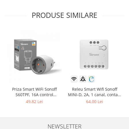
PRODUSE SIMILARE
Priza Smart WiFi Sonoff
Releu Smart Wifi Sonoff
S60TPF, 16A control
MINI-D, 2A, 1 canal, contact
Smartphone
uscat AC-DC, Matter
49,82 Lei
64,00 Lei
NEWSLETTER