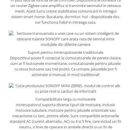
In plus fata de functia sa de controler, dispozitivul actioneaza ca
un router Zigbee care amplifica si transmite semnalul in reteaua
mesh. Acest lucru creste stabilitatea comunicarii in intregul
sistem smart home. Bucatarie, dormitor, hol - dispozitivele dvs.
vor functiona fiabil in intreaga casa.
Suport pentru intrerupatoarele traditionale
Dispozitivul poate fi conectat la comutatoarele de perete clasice,
cum ar fi butoanele momentane, comutatoarele pentru jaluzele
cu doua butoane sau trei pozitii. Ca urmare, jaluzelele pot fi
actionate si manual, in mod traditional!
Compatibilitate larga cu motoarele
Intrerupatorul suporta diverse tipuri de motoare, inclusiv
motoare tubulare, motoare pentru jaluzele orizontale sau
mecanisme cu lant, printre altele. Sunt compatibile actionarile
standard AC (curent alternativ, AC) cu 4 si 5 fire, care includ un fir
neutru, o linie de operare in ambele directii si un fir de