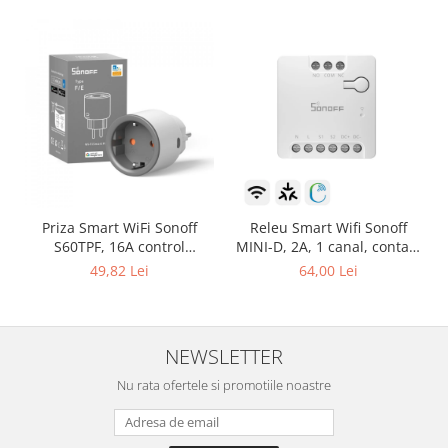
Priza Smart WiFi Sonoff
Releu Smart Wifi Sonoff
S60TPF, 16A control
MINI-D, 2A, 1 canal, contact
Smartphone
uscat AC-DC, Matter
49,82 Lei
64,00 Lei
NEWSLETTER
Nu rata ofertele si promotiile noastre