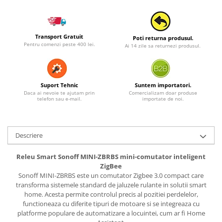
Transport Gratuit
Poti returna produsul.
Pentru comenzi peste 400 lei.
Ai 14 zile sa returnezi produsul.
Suport Tehnic
Suntem importatori.
Daca ai nevoie te ajutam prin
Comercializam doar produse
telefon sau e-mail.
importate de noi.
Descriere
Releu Smart Sonoff MINI-ZBRBS mini-comutator inteligent
ZigBee
Sonoff MINI-ZBRBS este un comutator Zigbee 3.0 compact care
transforma sistemele standard de jaluzele rulante in solutii smart
home. Acesta permite controlul precis al pozitiei perdelelor,
functioneaza cu diferite tipuri de motoare si se integreaza cu
platforme populare de automatizare a locuintei, cum ar fi Home