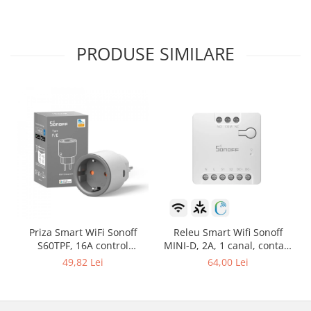
PRODUSE SIMILARE
Priza Smart WiFi Sonoff
Releu Smart Wifi Sonoff
S60TPF, 16A control
MINI-D, 2A, 1 canal, contact
Smartphone
uscat AC-DC, Matter
49,82 Lei
64,00 Lei