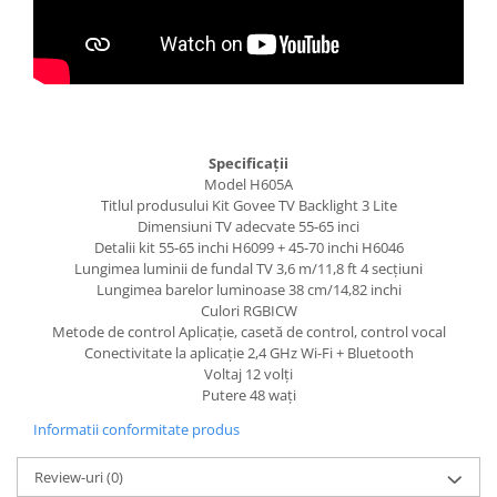
Specificații
Model H605A
Titlul produsului Kit Govee TV Backlight 3 Lite
Dimensiuni TV adecvate 55-65 inci
Detalii kit 55-65 inchi H6099 + 45-70 inchi H6046
Lungimea luminii de fundal TV 3,6 m/11,8 ft 4 secțiuni
Lungimea barelor luminoase 38 cm/14,82 inchi
Culori RGBICW
Metode de control Aplicație, casetă de control, control vocal
Conectivitate la aplicație 2,4 GHz Wi-Fi + Bluetooth
Voltaj 12 volți
Putere 48 wați
Informatii conformitate produs
Review-uri
(0)