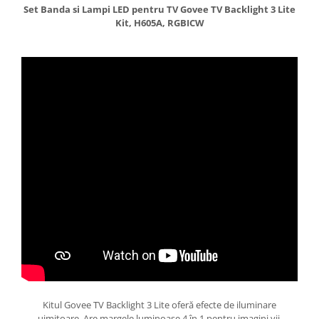
Set Banda si Lampi LED pentru TV Govee TV Backlight 3 Lite
Kit, H605A, RGBICW
Kitul Govee TV Backlight 3 Lite oferă efecte de iluminare
uimitoare. Are margele luminoase 4 în 1 pentru imagini vii,