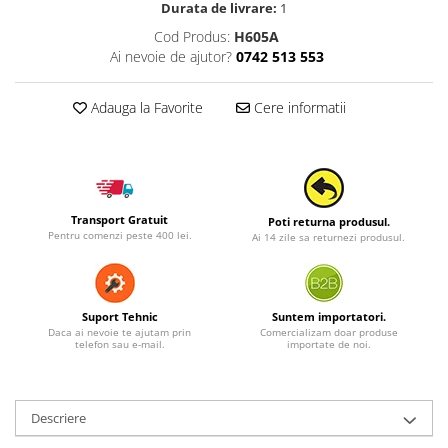
Durata de livrare:
1
Cod Produs:
H605A
Ai nevoie de ajutor?
0742 513 553
Adauga la Favorite
Cere informatii
Transport Gratuit
Poti returna produsul.
Pentru comenzi peste 400 lei.
Ai 14 zile sa returnezi produsul.
Suport Tehnic
Suntem importatori.
Daca ai nevoie te ajutam prin
Comercializam doar produse
telefon sau e-mail.
importate de noi.
Descriere