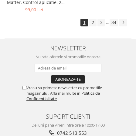
Matter, Control aplicatie, 2
canale, 16A, WiFI, Alb
99,00 Lei
1
2
3
34
...
NEWSLETTER
Nu rata ofertele si promotiile noastre
Vreau sa primesc newsletter cu promotiile
magazinului. Afla mai multe in
Politica de
Confidentialitate
SUPORT CLIENTI
De luni pana vineri intre orele 10:00-17:00
0742 513 553