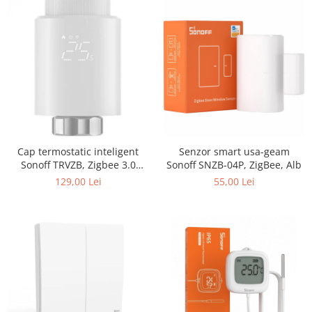
Cap termostatic inteligent
Senzor smart usa-geam
Sonoff TRVZB, Zigbee 3.0
Sonoff SNZB-04P, ZigBee, Alb
pentru calorifer
129,00 Lei
55,00 Lei