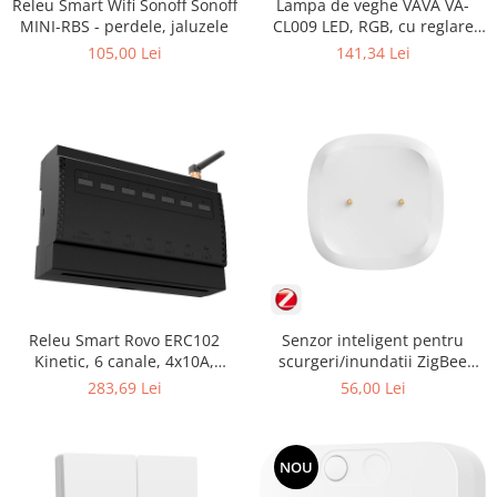
Releu Smart Wifi Sonoff Sonoff
Lampa de veghe VAVA VA-
MINI-RBS - perdele, jaluzele
CL009 LED, RGB, cu reglare
touch a Intensitatii, lumina
105,00 Lei
141,34 Lei
calda
Releu Smart Rovo ERC102
Senzor inteligent pentru
Kinetic, 6 canale, 4x10A,
scurgeri/inundatii ZigBee
2x16A WiFi + RF433, Tuya
SONOFF SNZB-05P
283,69 Lei
56,00 Lei
NOU