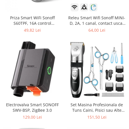
Priza Smart WiFi Sonoff
Releu Smart Wifi Sonoff MINI-
S60TPF, 16A control
D, 2A, 1 canal, contact uscat
Smartphone
AC-DC, Matter
49,82 Lei
64,00 Lei
Electrovalva Smart SONOFF
Set Masina Profesionala de
SWV-BSP, ZigBee 3.0
Tuns Caini, Pisici sau Alte
Animale, Rovo T3, fara fir,
129,00 Lei
151,50 Lei
Titan/Ceramica, foarfece
incluse