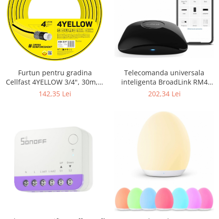
Furtun pentru gradina
Telecomanda universala
Cellfast 4YELLOW 3/4", 30m, 4
inteligenta BroadLink RM4
straturi, protectie UV,
Pro, Wi-Fi, Compatibil cu
142,35 Lei
202,34 Lei
antirasucire
Google Home, Alexa &
IFTTT273