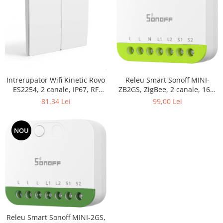
Releu Smart Sonoff MINI-
Intrerupator Wifi Kinetic Rovo
ZB2GS, ZigBee, 2 canale, 16A,
ES2254, 2 canale, IP67, RF
Alb
433MHz, cu revenire
99,00 Lei
81,34 Lei
NOU
Releu Smart Sonoff MINI-2GS,