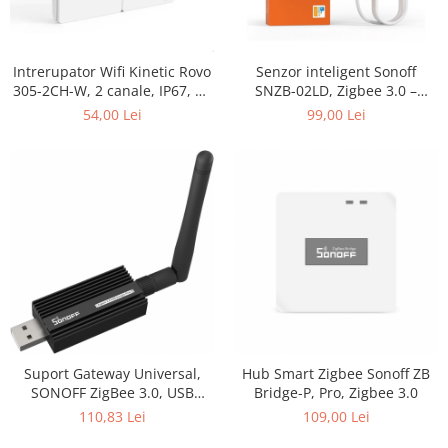
Intrerupator Wifi Kinetic Rovo
Senzor inteligent Sonoff
305-2CH-W, 2 canale, IP67, RF
SNZB-02LD, Zigbee 3.0 –
433MHz, cu revenire
Temperatura, umiditate si
54,00 Lei
99,00 Lei
lumina
Suport Gateway Universal,
Hub Smart Zigbee Sonoff ZB
SONOFF ZigBee 3.0, USB
Bridge-P, Pro, Zigbee 3.0
ZBDongle-E Plus
110,83 Lei
109,00 Lei