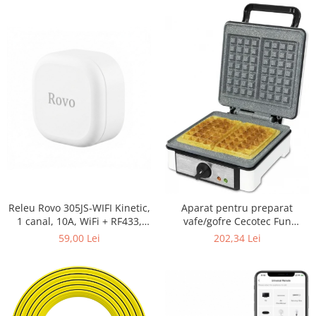
Releu Rovo 305JS-WIFI Kinetic,
Aparat pentru preparat
1 canal, 10A, WiFi + RF433,
vafe/gofre Cecotec Fun
Tuya
Gofrestone Double, 1200W,
59,00 Lei
202,34 Lei
Termostat ajustabil, Invelis
antiaderent