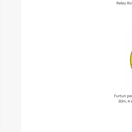
Releu Rov
Furtun pe
30m, 4 s