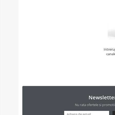
Intreru
canal
Newslette
Nu rata ofertele si promoti