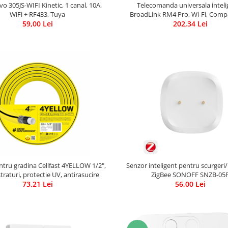
o 305JS-WIFI Kinetic, 1 canal, 10A,
Telecomanda universala intel
WiFi + RF433, Tuya
BroadLink RM4 Pro, Wi-Fi, Compa
59,00 Lei
Google Home, Alexa & IFTT
202,34 Lei
ntru gradina Cellfast 4YELLOW 1/2",
Senzor inteligent pentru scurgeri/
traturi, protectie UV, antirasucire
ZigBee SONOFF SNZB-05
73,21 Lei
56,00 Lei