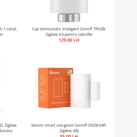
, 1 canal,
Cap termostatic inteligent Sonoff TRVZB,
er
Zigbee 3.0 pentru calorifer
129,00 Lei
D, Zigbee
Senzor smart usa-geam Sonoff SNZB-04P,
 lumina
ZigBee, Alb
55,00 Lei