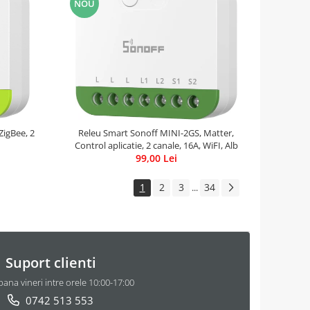
NOU
ZigBee, 2
Releu Smart Sonoff MINI-2GS, Matter,
Control aplicatie, 2 canale, 16A, WiFI, Alb
99,00 Lei
1
2
3
34
...
Suport clienti
pana vineri intre orele 10:00-17:00
0742 513 553