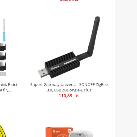
ni, Pisici
Suport Gateway Universal, SONOFF ZigBee
 fir,
3.0, USB ZBDongle-E Plus
luse
110,83 Lei