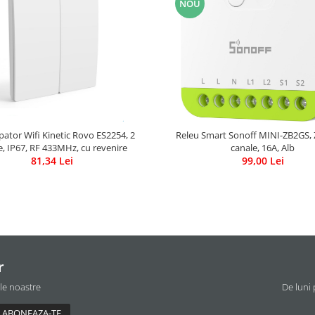
NOU
pator Wifi Kinetic Rovo ES2254, 2
Releu Smart Sonoff MINI-ZB2GS, 
e, IP67, RF 433MHz, cu revenire
canale, 16A, Alb
81,34 Lei
99,00 Lei
r
ile noastre
De luni 