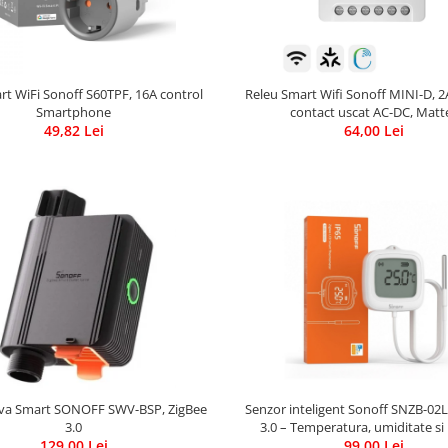
rt WiFi Sonoff S60TPF, 16A control
Releu Smart Wifi Sonoff MINI-D, 2A
Smartphone
contact uscat AC-DC, Matt
49,82 Lei
64,00 Lei
lva Smart SONOFF SWV-BSP, ZigBee
Senzor inteligent Sonoff SNZB-02L
3.0
3.0 – Temperatura, umiditate si
129,00 Lei
99,00 Lei