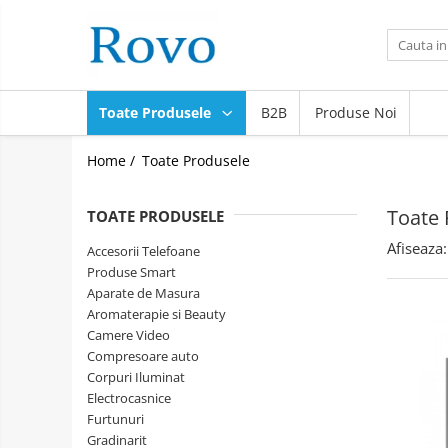
Toate Produsele
Corpuri de Iluminat
Toate Produsele
B2B
Produse Noi
Intrerupatoare - Relee - Senzori
Prize - Prelungitoare - Sigurante
Home /
Toate Produsele
Electrocasnice
Ingrijire personala
Toate 
TOATE PRODUSELE
Camere Video
Afiseaza:
Accesorii Telefoane
Produse Smart
Produse Smart
Gradinarit
Aparate de Masura
Aromaterapie si Beauty
Statie de incarcare masini
Camere Video
Jucarii Copii
Compresoare auto
Resigilate
Corpuri Iluminat
Electrocasnice
Furtunuri
Gradinarit