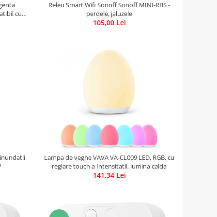
igenta
Releu Smart Wifi Sonoff Sonoff MINI-RBS -
tibil cu
perdele, jaluzele
T273
105,00 Lei
inundatii
Lampa de veghe VAVA VA-CL009 LED, RGB, cu
P
reglare touch a Intensitatii, lumina calda
141,34 Lei