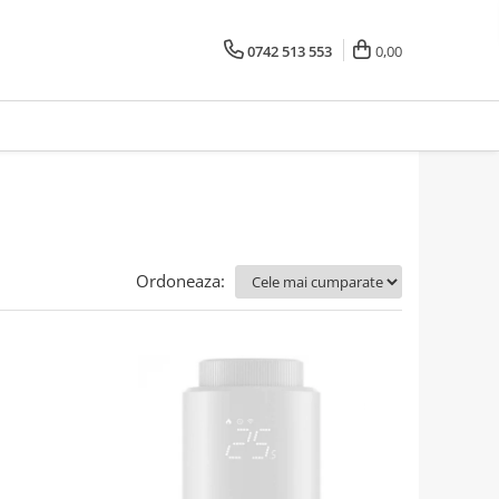
0742 513 553
0,00
Ordoneaza: