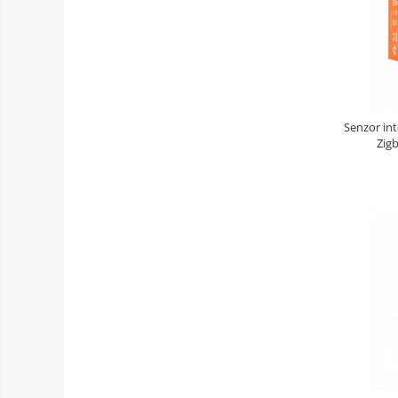
Senzor int
Zig