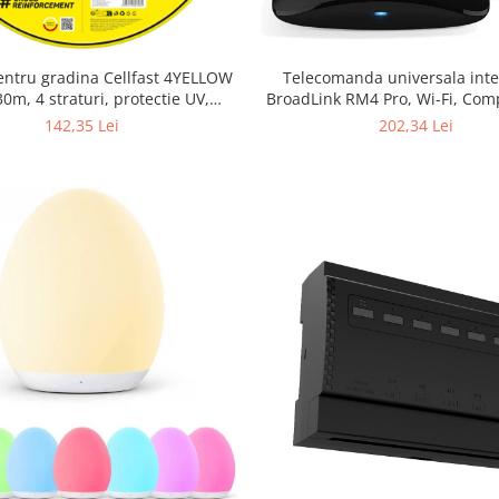
Telecomanda universala inte
entru gradina Cellfast 4YELLOW
BroadLink RM4 Pro, Wi-Fi, Comp
30m, 4 straturi, protectie UV,
Google Home, Alexa & IFT
antirasucire
202,34 Lei
142,35 Lei