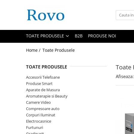
Toate Produsele
Corpuri de Iluminat
TOATE PRODUSELE
B2B
PRODUSE NOI
Intrerupatoare - Relee - Senzori
Prize - Prelungitoare - Sigurante
Home /
Toate Produsele
Electrocasnice
Ingrijire personala
Toate 
TOATE PRODUSELE
Camere Video
Afiseaza:
Accesorii Telefoane
Produse Smart
Produse Smart
Gradinarit
Aparate de Masura
Statie de incarcare masini
Aromaterapie si Beauty
Jucarii Copii
Camere Video
Compresoare auto
Resigilate
Corpuri Iluminat
Electrocasnice
Furtunuri
Gradinarit