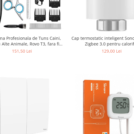
na Profesionala de Tuns Caini,
Cap termostatic inteligent Sonoff TRVZB,
u Alte Animale, Rovo T3, fara fir,
Zigbee 3.0 pentru calori
/Ceramica, foarfece incluse
151,50 Lei
129,00 Lei