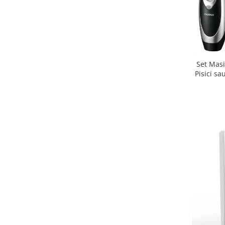
Set Masi
Pisici sa
Titan