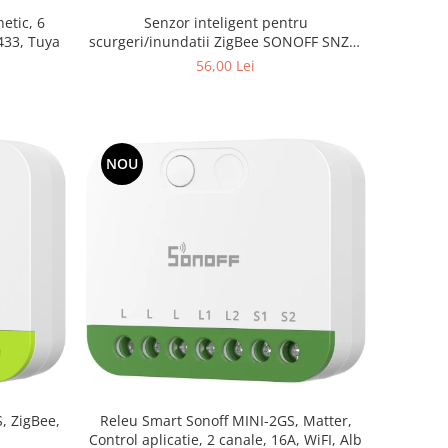
etic, 6
Senzor inteligent pentru
433, Tuya
scurgeri/inundatii ZigBee SONOFF SNZB-
05P
56,00 Lei
NOU
, ZigBee,
Releu Smart Sonoff MINI-2GS, Matter,
Control aplicatie, 2 canale, 16A, WiFI, Alb