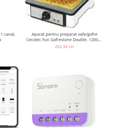
 1 canal,
Aparat pentru preparat vafe/gofre
a
Cecotec Fun Gofrestone Double, 1200W,
Termostat ajustabil, Invelis antiaderent
202,34 Lei