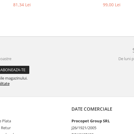
81,34 Lei
99,00 Lei
noastre
De luni p
ile magazinului.
litate
DATE COMERCIALE
 Plata
Procopet Group SRL
e Retur
J26/1921/2005