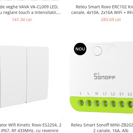
Releu Smart Rovo ERC102 Kin
de veghe VAVA VA-CL009 LED,
canale, 4x10A, 2x16A WiFi + RF
u reglare touch a Intensitatii,
lumina calda
283,69 Lei
141,34 Lei
NOU
ator Wifi Kinetic Rovo ES2254, 2
Releu Smart Sonoff MINI-ZB2GS
 IP67, RF 433MHz, cu revenire
2 canale, 16A, Alb