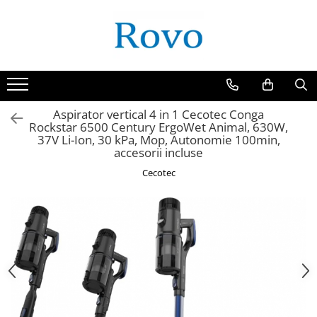
Toate Produsele
Corpuri de Iluminat
Intrerupatoare - Relee - Senzori
Prize - Prelungitoare - Sigurante
Aspirator vertical 4 in 1 Cecotec Conga
Rockstar 6500 Century ErgoWet Animal, 630W,
Electrocasnice
37V Li-Ion, 30 kPa, Mop, Autonomie 100min,
Ingrijire personala
accesorii incluse
Camere Video
Cecotec
Produse Smart
Gradinarit
Statie de incarcare masini
Jucarii Copii
Resigilate