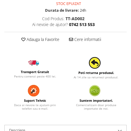
STOC EPUIZAT
Durata de livrare:
24h
Cod Produs:
TT-AD002
Ai nevoie de ajutor?
0742 513 553
Adauga la Favorite
Cere informatii
Transport Gratuit
Poti returna produsul.
Pentru comenzi peste 400 lei.
Ai 14 zile sa returnezi produsul.
Suport Tehnic
Suntem importatori.
Daca ai nevoie te ajutam prin
Comercializam doar produse
telefon sau e-mail.
importate de noi.
Descriere