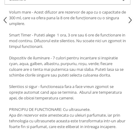
Volum mare - Acest difuzor are rezervor de apa cu o capacitate de
300 ml, care va ofera pana la 8 ore de funcționare cu o singura
umplere.
Smart Timer - Puteti alege 1 ora, 3 ore sau 6 ore de functionare in
mod continu. Difuzorul este silentios. Nu scoate nici un zgomot in
timpul functionarii.
Dispozitiv de iluminare - 7 culori pentru incantare si inspiratie
cyan, aqua, galben, albastru, purpuriu, roșu, verde; fiecare
culoare are o tenta mai puternica sau mai slaba. Puteti lasa sa se
schimbe clorile singure sau puteti selecta culoarea dorita.
Silentios si sigur - functioneaza fara a face vreun zgomot se
oprește automat cand apa se termina. Aburul are temperatura
apei, de obicei temperatura camerei.
PRINCIPIU DE FUNCTIONARE: Cu ultrasunete.
Apa din rezervor este amestecata cu uleiuri parfumate, iar prin
tehnologia cu ultrasunete aceasta este transformata intr-un abur
foarte fin si parfumat, care este eliberat in intreaga incapere.