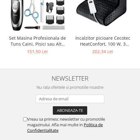
Set Masina Profesionala de
Incalzitor picioare Cecotec
Tuns Caini, Pisici sau Alte
HeatConfort, 100 W, 3
Animale, Rovo T3, fara fir,
niveluri de temperatura,
151,50 Lei
202,34 Lei
Titan/Ceramica, foarfece
oprire automata
incluse
NEWSLETTER
Nu rata ofertele si promotiile noastre
Vreau sa primesc newsletter cu promotiile
magazinului. Afla mai multe in
Politica de
Confidentialitate