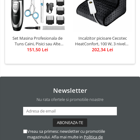
Set Masina Profesionala de
Incalzitor picioare Cecotec
Tuns Caini, Pisici sau Alte
HeatConfort, 100 W, 3 niveluri
Animale, Rovo T3, fara fir,
151,50 Lei
de temperatura, oprire
202,34 Lei
Titan/Ceramica, foarfece
automata
incluse
Newsletter
Nu rata ofertele si promotiile noastre
Vreau sa primesc newsletter cu promotiile
magazinului. Afla mai multe in
Politica de