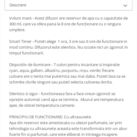
Descriere
Volum mare - Acest difuzor are rezervor de apa cu o capacitate de
300 ml, care va ofera pana la 8 ore de funcționare cu o singura
umplere.
Smart Timer - Puteti alege 1 ora, 3 ore sau 6 ore de functionare in
mod continu. Difuzorul este silentios. Nu scoate nici un zgomot in
timpul functionarii.
Dispozitiv de iluminare - 7 culori pentru incantare si inspiratie
cyan, aqua, galben, albastru, purpuriu, roșu, verde; fiecare
culoare are o tenta mai puternica sau mai slaba. Puteti lasa sa se
schimbe clorile singure sau puteti selecta culoarea dorita.
Silentios si sigur - functioneaza fara a face vreun zgomot se
oprește automat cand apa se termina. Aburul are temperatura
apei, de obicei temperatura camerei.
PRINCIPIU DE FUNCTIONARE: Cu ultrasunete.
Apa din rezervor este amestecata cu uleiuri parfumate, iar prin
tehnologia cu ultrasunete aceasta este transformata intr-un abur
foarte fin si parfumat, care este eliberat in intreaga incapere.