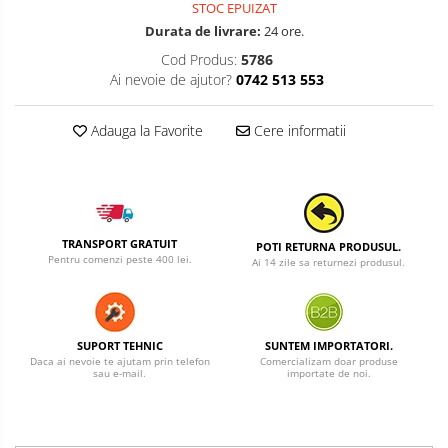
STOC EPUIZAT
Durata de livrare:
24 ore.
Cod Produs:
5786
Ai nevoie de ajutor?
0742 513 553
Adauga la Favorite
Cere informatii
TRANSPORT GRATUIT
POTI RETURNA PRODUSUL.
Pentru comenzi peste 400 lei.
Ai 14 zile sa returnezi produsul.
SUPORT TEHNIC
SUNTEM IMPORTATORI.
Daca ai nevoie te ajutam prin telefon
Comercializam doar produse
sau e-mail.
importate de noi.