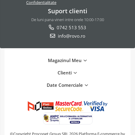
Confidentialitate
Suport clienti
De luni pana vineri intre orele 10:00-17:00
0742 513 553
info@rovo.ro
Magazinul Meu
Clienti
Date Comerciale
©Copyright Procopet Group SRL 2026
Platforma E-commerce by