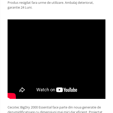
Produs resigilat fara urme de utilizare. Ambalaj deteriorat,
garantie 24 Luni.
Cecotec BigDry 2000 Essential
face parte din noua generatie de
dezumidificatoare cu dimensiuni mai mici dar eficient. Proiectat