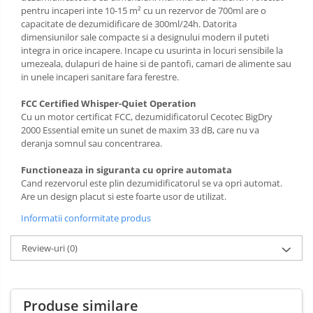
pentru incaperi inte 10-15
m² cu un rezervor de 700ml are o
capacitate de dezumidificare de 300ml/24h. Datorita
dimensiunilor sale compacte si a designului modern il puteti
integra in orice incapere. Incape cu usurinta in locuri sensibile la
umezeala, dulapuri de haine si de pantofi, camari de alimente sau
in unele incaperi sanitare fara ferestre.
FCC Certified Whisper-Quiet Operation
Cu un motor certificat FCC, dezumidificatorul
Cecotec BigDry
2000 Essential
emite un sunet de maxim 33 dB, care nu va
deranja somnul sau concentrarea.
Functioneaza in siguranta cu oprire automata
Cand rezervorul este plin dezumidificatorul se va opri automat.
Are un design placut si este foarte usor de utilizat.
Informatii conformitate produs
Review-uri
(0)
Produse similare