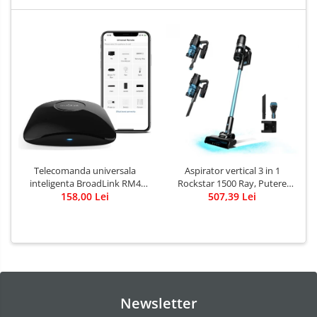
Telecomanda universala
Aspirator vertical 3 in 1
inteligenta BroadLink RM4
Rockstar 1500 Ray, Putere
Pro, Wi-Fi, Compatibil cu
158,00 Lei
215W, 25.2V Li-Ion, 12kPa,
507,39 Lei
Google Home, Alexa &
Autonomie 45min, Rezervor
IFTTT273 - Resigilat
500ml
Newsletter